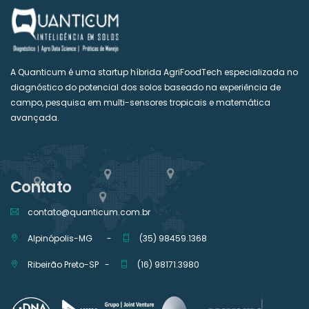
A Quanticum é uma startup híbrida AgriFoodTech especializada no
diagnóstico do potencial dos solos baseado na experiência de
campo, pesquisa em multi-sensores tropicais e matemática
avançada.
Contato
contato@quanticum.com.br
Alpinópolis-MG -
(35) 98459.1368
Ribeirão Preto-SP -
(16) 98171.3980