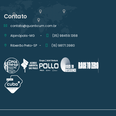
Contato
contato@quanticum.com.br
Alpinópolis-MG -
(35) 98459.1368
Ribeirão Preto-SP -
(16) 98171.3980