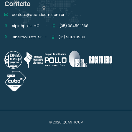
Contato
contato@quanticum.com.br
Alpinópolis-MG -
(35) 98459.1368
Ribeirão Preto-SP -
(16) 98171.3980
© 2026 QUANTICUM