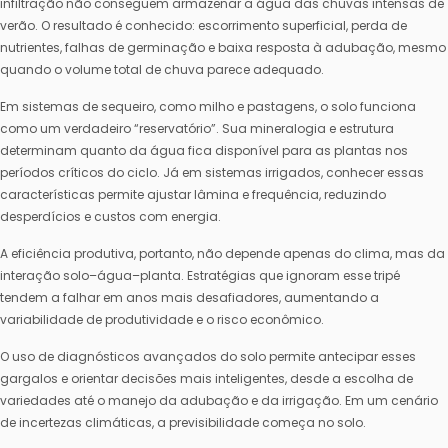
infiltração não conseguem armazenar a água das chuvas intensas de
verão. O resultado é conhecido: escorrimento superficial, perda de
nutrientes, falhas de germinação e baixa resposta à adubação, mesmo
quando o volume total de chuva parece adequado.
Em sistemas de sequeiro, como milho e pastagens, o solo funciona
como um verdadeiro “reservatório”. Sua mineralogia e estrutura
determinam quanto da água fica disponível para as plantas nos
períodos críticos do ciclo. Já em sistemas irrigados, conhecer essas
características permite ajustar lâmina e frequência, reduzindo
desperdícios e custos com energia.
A eficiência produtiva, portanto, não depende apenas do clima, mas da
interação solo–água–planta. Estratégias que ignoram esse tripé
tendem a falhar em anos mais desafiadores, aumentando a
variabilidade de produtividade e o risco econômico.
O uso de diagnósticos avançados do solo permite antecipar esses
gargalos e orientar decisões mais inteligentes, desde a escolha de
variedades até o manejo da adubação e da irrigação. Em um cenário
de incertezas climáticas, a previsibilidade começa no solo.