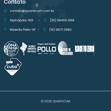
Contato
contato@quanticum.com.br
Alpinópolis-MG -
(35) 98459.1368
Ribeirão Preto-SP -
(16) 98171.3980
© 2026 QUANTICUM