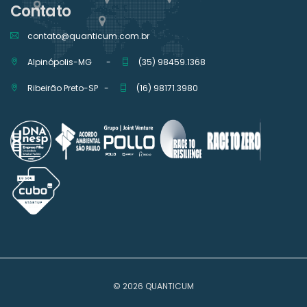
Contato
contato@quanticum.com.br
Alpinópolis-MG -
(35) 98459.1368
Ribeirão Preto-SP -
(16) 98171.3980
© 2026 QUANTICUM