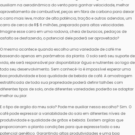
auxiliam na aerodinâmica do vento para ganhar velocidade, melhor
aproveitamento de combustível, peças em fibra de carbono para deixar
o carro mais leve, motor de alta potência, tração e outros adendos, um
carro de cerca de R$ 6 milhões, preparado para altas velocidades.
Imagine esse carro em uma rodovia, cheia de buracos, pedaços de
asfalto se desfazendo, o potencial dele poderá ser aproveitado?
O mesmo acontece quando escolho uma variedade de café me
baseando apenas em parâmetros da planta. O solo será seu suporte de
vida, ele será responsável por disponibilizar água e nutrientes ao logo de
todo seu desenvolvimento. Sem conhecê-lo é impossível esperar uma
boa produtividade e boa qualidade de bebida de café. A amostragem
estratificada de toda sua propriedade poderá definir talhões com
diferentes tipos de solo, onde diferentes variedades poderão se adaptar
melhor ou pior.
E o tipo de argila do meu solo? Pode me auxiliar nessa escolha? Sim. O
café pode expressar a variabilidade do solo em diferentes níveis de
produtividade e qualidade de grãos e bebida. Existem argilas que
proporcionam a planta condições para que expresse todo o seu
potencial genético. Garantindo altas produtividades e uma boa