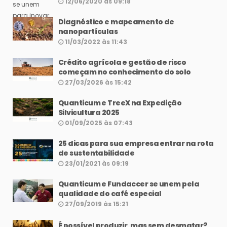
12/06/2020 às 09:18
Diagnóstico e mapeamento de
nanopartículas
11/03/2022 às 11:43
Crédito agrícola e gestão de risco
começam no conhecimento do solo
27/03/2026 às 15:42
Quanticum e TreeX na Expedição
Silvicultura 2025
01/09/2025 às 07:43
25 dicas para sua empresa entrar na rota
de sustentabilidade
23/01/2021 às 09:19
Quanticum e Fundaccer se unem pela
qualidade do café especial
27/09/2019 às 15:21
É possível produzir, mas sem desmatar?